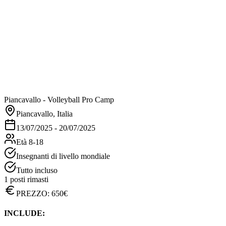
Patrick Mineo
Technical director
Highly experienced volleyball coach specializing in youth
development and building winning teams. Known for producing
players for both Italian and international national teams, enhancing
the prestige
Piancavallo - Volleyball Pro Camp
patrick@mp-14.com
Piancavallo, Italia
13/07/2025 - 20/07/2025
Età
8-18
Insegnanti di livello mondiale
Tutto incluso
1 posti rimasti
PREZZO:
650
€
INCLUDE: